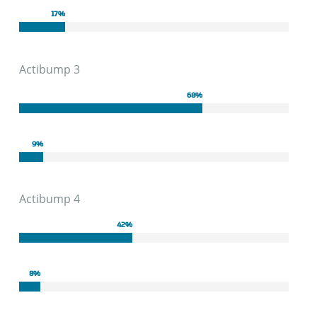
17
%
Actibump 3
68
%
9
%
Actibump 4
42
%
8
%