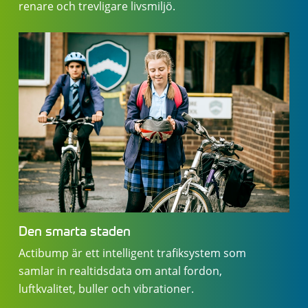
renare och trevligare livsmiljö.
Den smarta staden
Actibump är ett intelligent trafiksystem som
samlar in realtidsdata om antal fordon,
luftkvalitet, buller och vibrationer.