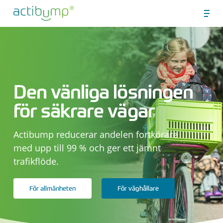
Skip
Men
to
Close
main
Menu
content
Den vänliga lösningen
för säkrare vägar
Actibump reducerar andelen fortkörare
med upp till 99 % och ger ett jämnt
trafikflöde.
För allmänheten
För väghållare