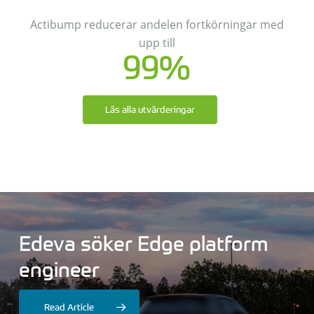
Actibump reducerar andelen fortkörningar med
upp till
99%
Läs alla utvärderingar
Edeva
söker
Edge
platform
engineer
Edeva
Edeva
tar
söker
in
9,1
sälj-
MSEK
och
för
att
fortsätta
affärsutvecklingschef
göra
städer
säkrare
Read Article