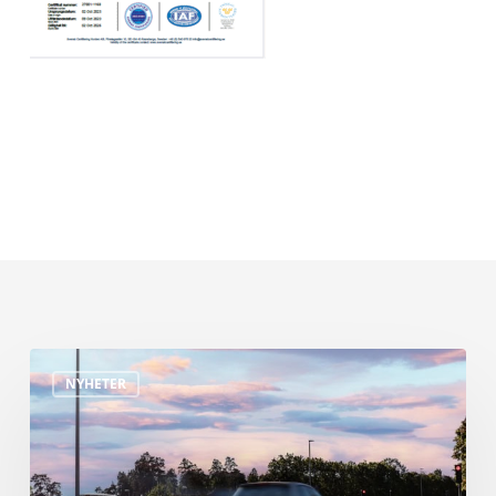
Edeva
NYHETER
söker
Edge
platform
engineer