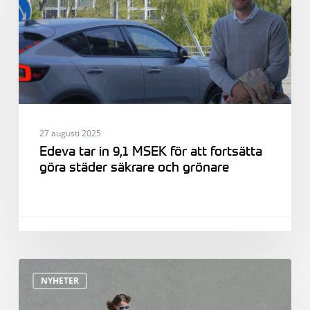
MSEK
för
att
fortsätta
göra
städer
säkrare
och
27 augusti 2025
grönare
Edeva tar in 9,1 MSEK för att fortsätta
göra städer säkrare och grönare
Edeva
NYHETER
söker
sälj-