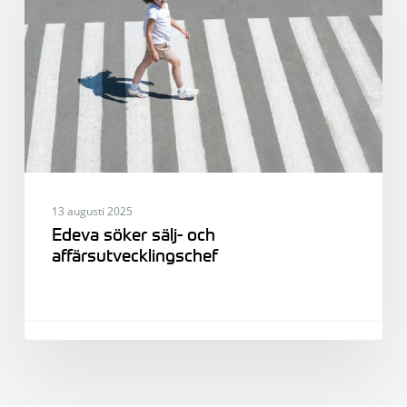
och
affärsutvecklingschef
13 augusti 2025
Edeva söker sälj- och
affärsutvecklingschef